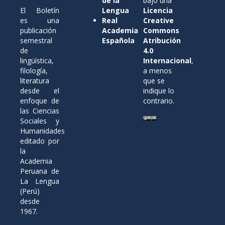
de la
bajo una
El Boletín
Lengua
Licencia
es una
Real
Creative
publicación
Academia
Commons
semestral
Española
Atribución
de
4.0
lingüística,
Internacional
,
filología,
a menos
literatura
que se
desde el
indique lo
enfoque de
contrario.
las Ciencias
Sociales y
Humanidades
editado por
la
Academia
Peruana de
La Lengua
(Perú)
desde
1967.