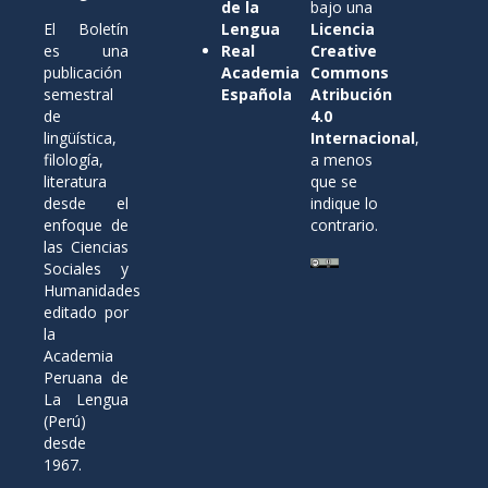
de la
bajo una
El Boletín
Lengua
Licencia
es una
Real
Creative
publicación
Academia
Commons
semestral
Española
Atribución
de
4.0
lingüística,
Internacional
,
filología,
a menos
literatura
que se
desde el
indique lo
enfoque de
contrario.
las Ciencias
Sociales y
Humanidades
editado por
la
Academia
Peruana de
La Lengua
(Perú)
desde
1967.