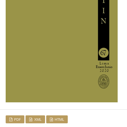
PDF
XML
HTML