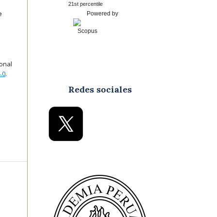
21st percentile
e
Powered by
ional
.0
.
Redes sociales