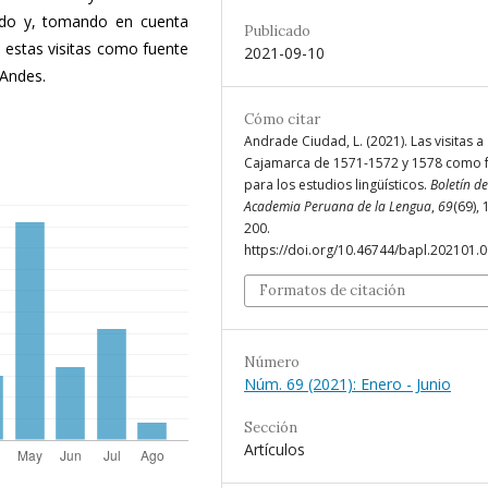
do y, tomando en cuenta
Publicado
e estas visitas como fuente
2021-09-10
 Andes.
Cómo citar
Andrade Ciudad, L. (2021). Las visitas a
Cajamarca de 1571-1572 y 1578 como 
para los estudios lingüísticos.
Boletín de
Academia Peruana de la Lengua
,
69
(69), 
200.
https://doi.org/10.46744/bapl.202101.
Formatos de citación
Número
Núm. 69 (2021): Enero - Junio
Sección
Artículos