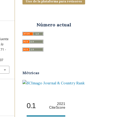
Uso de la plataforma para revisores
Número actual
fuente
 la
171 -
007
Métricas
0.1
2021
CiteScore