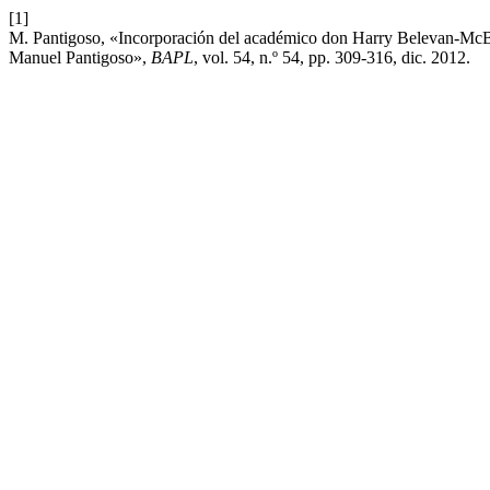
[1]
M. Pantigoso, «Incorporación del académico don Harry Belevan-McBr
Manuel Pantigoso»,
BAPL
, vol. 54, n.º 54, pp. 309-316, dic. 2012.