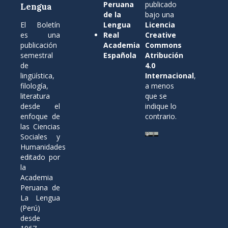
Peruana
publicado
Lengua
de la
bajo una
El Boletín
Lengua
Licencia
es una
Real
Creative
publicación
Academia
Commons
semestral
Española
Atribución
de
4.0
lingüística,
Internacional
,
filología,
a menos
literatura
que se
desde el
indique lo
enfoque de
contrario.
las Ciencias
Sociales y
Humanidades
editado por
la
Academia
Peruana de
La Lengua
(Perú)
desde