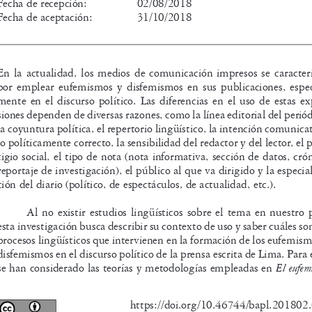
Fecha de recepción: 
02/08/2018
Fecha de aceptación: 
31/10/2018 
En  la  actualidad,  los  medios  de  comunicación  impresos  se  caracter
por  emplear  eufemismos  y  disfemismos  en  sus  publicaciones,  espec
mente  en  el  discurso  político.  Las  diferencias  en  el  uso  de  estas  e
siones dependen de diversas razones, como la línea editorial del periód
la coyuntura política, el repertorio lingüístico, la intención comunicat
lo políticamente correcto, la sensibilidad del redactor y del lector, el 
tigio social, el tipo de nota (nota informativa, sección de datos, crón
reportaje de investigación), el público al que va dirigido y la especial
ción del diario (político, de espectáculos, de actualidad, etc.).
Al  no  existir  estudios  lingüísticos  sobre  el  tema  en  nuestro  p
esta investigación busca describir su contexto de uso y saber cuáles son
procesos lingüísticos que intervienen en la formación de los eufemism
disfemismos en el discurso político de la prensa escrita de Lima. Para e
El eufem
se han considerado las teorías y metodologías empleadas en 
https://doi.org/10.46744/bapl.201802