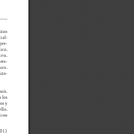
izan  
ial
-
xpre
-
ico, 
iva, 
pres
-
ica, 
iza
-
aís,  
 los 
os y 
llo, 
ismo 
.011