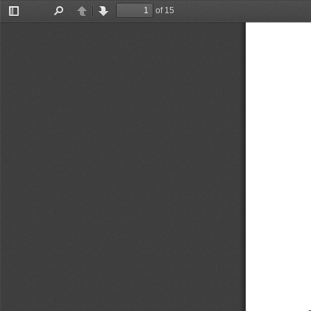
of 15
Toggle
Find
Previous
Next
Sidebar