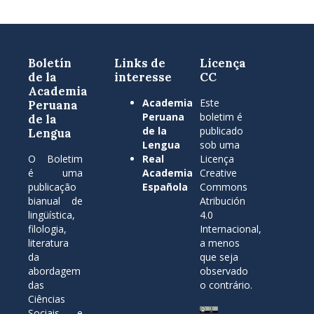
Boletín
Links de
Licença
de la
interesse
CC
Academia
Academia
Este
Peruana
Peruana
boletim é
de la
de la
publicado
Lengua
Lengua
sob uma
O Boletim
Real
Licença
é uma
Academia
Creative
publicação
Española
Commons
bianual de
Atribución
lingüística,
4.0
filologia,
Internacional,
literatura
a menos
da
que seja
abordagem
observado
das
o contrário.
Ciências
Sociais e