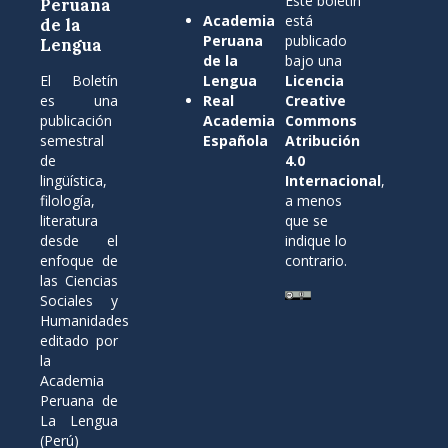
Este boletín
Peruana
Academia
está
de la
Peruana
publicado
Lengua
de la
bajo una
El Boletín
Lengua
Licencia
es una
Real
Creative
publicación
Academia
Commons
semestral
Española
Atribución
de
4.0
lingüística,
Internacional
,
filología,
a menos
literatura
que se
desde el
indique lo
enfoque de
contrario.
las Ciencias
Sociales y
Humanidades
editado por
la
Academia
Peruana de
La Lengua
(Perú)