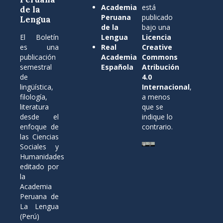
Academia
está
de la
Peruana
publicado
Lengua
de la
bajo una
El Boletín
Lengua
Licencia
es una
Real
Creative
publicación
Academia
Commons
semestral
Española
Atribución
de
4.0
lingüística,
Internacional
,
filología,
a menos
literatura
que se
desde el
indique lo
enfoque de
contrario.
las Ciencias
Sociales y
Humanidades
editado por
la
Academia
Peruana de
La Lengua
(Perú)