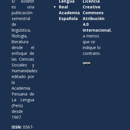
El Boletín
Lengua
Licencia
es una
Real
Creative
publicación
Academia
Commons
semestral
Española
Atribución
de
4.0
lingüística,
Internacional
,
filología,
a menos
literatura
que se
desde el
indique lo
enfoque de
contrario.
las Ciencias
Sociales y
Humanidades
editado por
la
Academia
Peruana de
La Lengua
(Perú)
desde
1967.
ISSN:
0567-