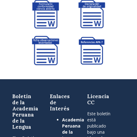
Boletín
Enlaces
Licencia
de la
de
CC
Academia
Interés
Este boletín
Peruana
Academia
está
de la
Peruana
publicado
Lengua
de la
bajo una