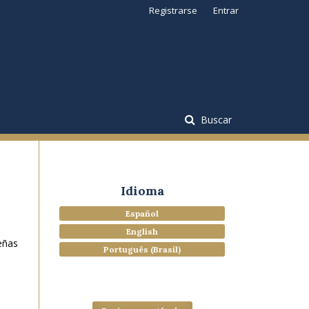
Registrarse
Entrar
Buscar
Idioma
Español
English
eñas
Português (Brasil)