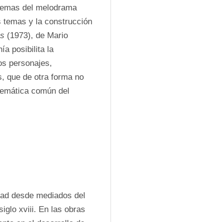
quemas del melodrama 
s temas y la construcción 
as
 (1973), de Mario 
 posibilita la 
os personajes, 
, que de otra forma no 
temática común del 
dad desde mediados del 
siglo 
xviii
. En las obras 