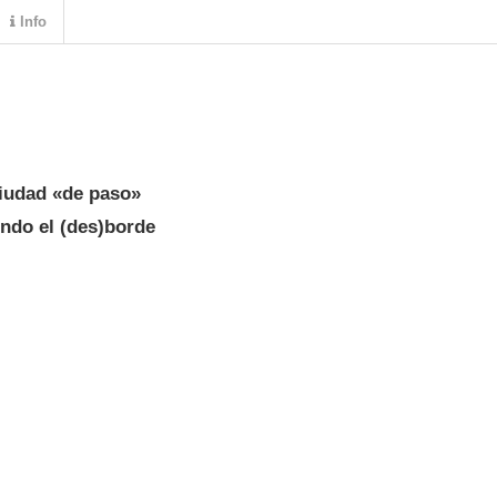
Info
ciudad «de paso»
endo el (des)borde