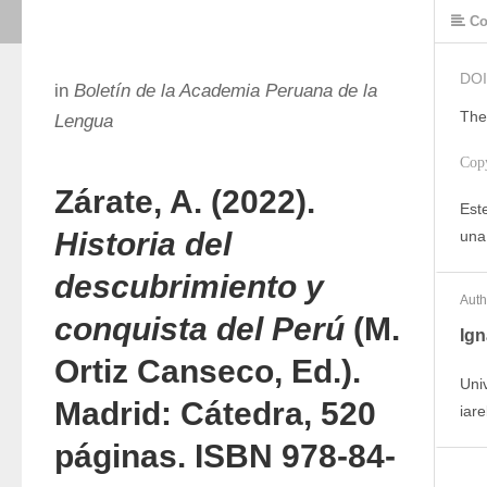
Co
DOI
in
Boletín de la Academia Peruana de la
The
Lengua
Cop
Zárate, A. (2022).
Este
Historia del
una
descubrimiento y
Auth
conquista del Perú
(M.
Ign
Ortiz Canseco, Ed.).
Uni
Madrid: Cátedra, 520
iar
páginas. ISBN 978-84-