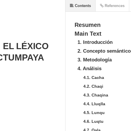
Contents
References
Resumen
Main Text
1. Introducción
 EL LÉXICO
2. Concepto semánticos
CTUMPAYA
3. Metodología
4. Análisis
4.1. Cacha
4.2. Chaqi
4.3. Chaqina
4.4. Lluqlla
4.5. Lunqu
4.6. Luqtu
4.7. Qala