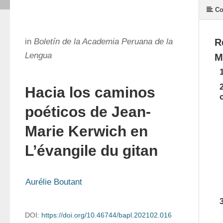
Co
in
Boletín de la Academia Peruana de la
R
Lengua
M
Hacia los caminos
poéticos de Jean-
Marie Kerwich en
L’évangile du gitan
Aurélie Boutant
DOI:
https://doi.org/10.46744/bapl.202102.016