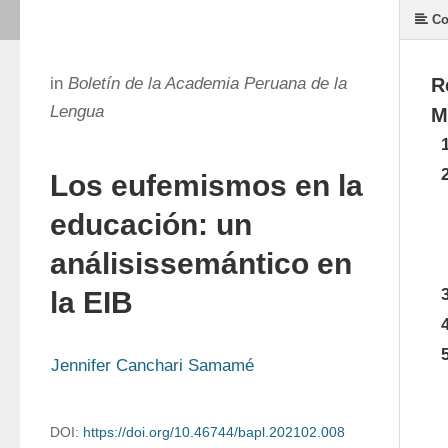
Co
in
Boletín de la Academia Peruana de la
R
Lengua
M
Los eufemismos en la
educación: un
análisissemántico en
la EIB
Jennifer Canchari Samamé
DOI:
https://doi.org/10.46744/bapl.202102.008