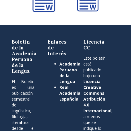
Boletín
Enlaces
Licencia
de la
de
CC
Academia
Interés
Este boletín
Peruana
Academia
está
de la
Peruana
publicado
Lengua
de la
bajo una
El Boletín
Lengua
Licencia
es una
Real
Creative
publicación
Academia
Commons
semestral
Española
Atribución
de
4.0
lingüística,
Internacional
,
filología,
a menos
literatura
que se
desde el
indique lo