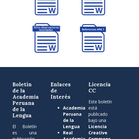
Boletín
Enlaces
Licencia
de la
de
CC
Academia
Interés
Este boletín
Peruana
Academia
está
de la
Peruana
publicado
Lengua
de la
bajo una
El Boletín
Lengua
Licencia
es una
Real
Creative
publicación
Academia
Commons