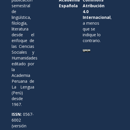
semestral
Española
Atribución
de
4.0
lingüística,
Internacional
,
filología,
a menos
literatura
que se
desde el
indique lo
enfoque de
contrario.
las Ciencias
Sociales y
Humanidades
editado por
la
Academia
Peruana de
La Lengua
(Perú)
desde
1967.
ISSN:
0567-
6002
(versión