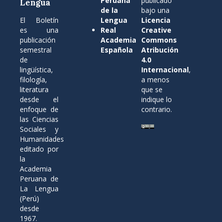
Peruana
publicado
Lengua
de la
bajo una
El Boletín
Lengua
Licencia
es una
Real
Creative
publicación
Academia
Commons
semestral
Española
Atribución
de
4.0
lingüística,
Internacional
,
filología,
a menos
literatura
que se
desde el
indique lo
enfoque de
contrario.
las Ciencias
Sociales y
Humanidades
editado por
la
Academia
Peruana de
La Lengua
(Perú)
desde
1967.