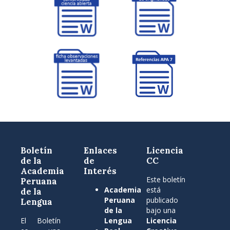
Boletín
Enlaces
Licencia
de la
de
CC
Academia
Interés
Este boletín
Peruana
Academia
está
de la
Peruana
publicado
Lengua
de la
bajo una
El Boletín
Lengua
Licencia