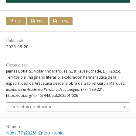
PDF
XML
HTML
Publicado
2025-08-20
Cómo citar
Jaimes Botia, S., Molarinho Marques, S., & Reyes-Schade, E. J. (2025).
Territorio e imaginario literario: exploración hermenéutica de la
espacialidad de Aracataca desde la obra de Gabriel García Márquez.
Boletín de la Academia Peruana de la Lengua
, (77), 189-221.
https://doi.org/10.46744/bapl.202501.006
Formatos de citación
Número
Núm. 77 (2025): Enero - Junio