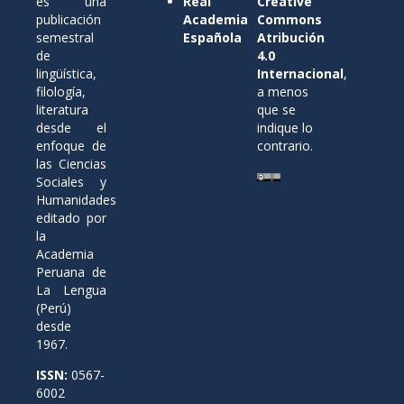
es una
Real
Creative
publicación
Academia
Commons
semestral
Española
Atribución
de
4.0
lingüística,
Internacional
,
filología,
a menos
literatura
que se
desde el
indique lo
enfoque de
contrario.
las Ciencias
Sociales y
Humanidades
editado por
la
Academia
Peruana de
La Lengua
(Perú)
desde
1967.
ISSN:
0567-
6002