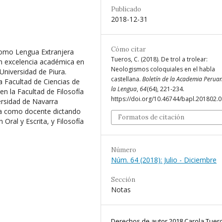
Publicado
2018-12-31
Cómo citar
como Lengua Extranjera
Tueros, C. (2018). De trol a trolear:
on excelencia académica en
Neologismos coloquiales en el habla
Universidad de Piura.
castellana.
Boletín de la Academia Perua
a Facultad de Ciencias de
la Lengua
,
64
(64), 221-234.
en la Facultad de Filosofía
https://doi.org/10.46744/bapl.201802.
versidad de Navarra
ia como docente dictando
Formatos de citación
Oral y Escrita, y Filosofía
Número
Núm. 64 (2018): Julio - Diciembre
Sección
Notas
Derechos de autor 2018 Carola Tuer