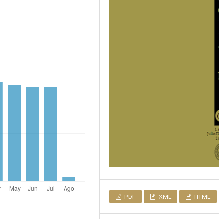
PDF
XML
HTML