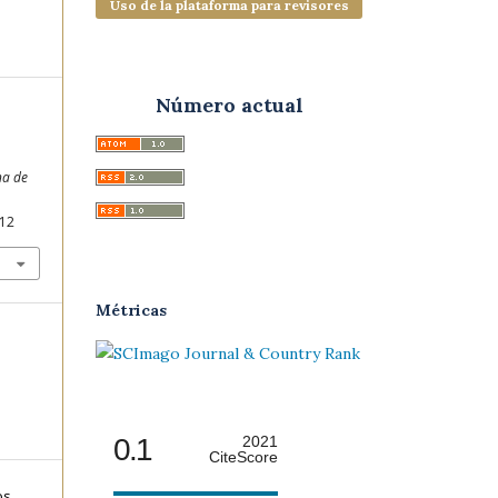
Uso de la plataforma para revisores
Número actual
na de
012
Métricas
0.1
2021
CiteScore
os