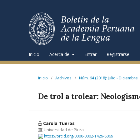
Inicio
Acerca de
Entrar
Registrarse
Inicio
/
Archivos
/
Núm. 64 (2018): Julio - Diciembre
De trol a trolear: Neologism
Carola Tueros
Universidad de Piura
https://orcid.org/0000-0002-1429-8069