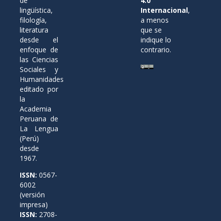
de
4.0
lingüística,
Internacional
,
filología,
a menos
literatura
que se
desde el
indique lo
enfoque de
contrario.
las Ciencias
Sociales y
Humanidades
editado por
la
Academia
Peruana de
La Lengua
(Perú)
desde
1967.
ISSN:
0567-
6002
(versión
impresa)
ISSN:
2708-