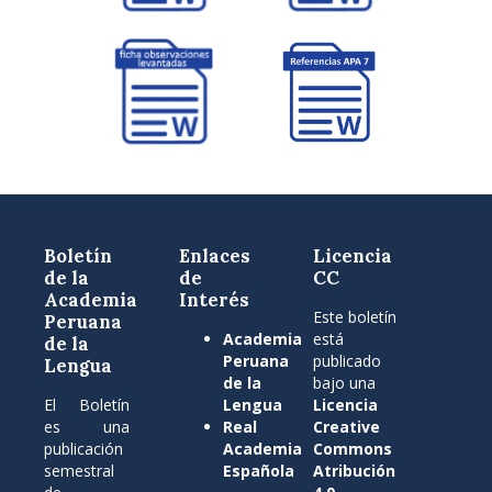
Boletín
Enlaces
Licencia
de la
de
CC
Academia
Interés
Este boletín
Peruana
Academia
está
de la
Peruana
publicado
Lengua
de la
bajo una
El Boletín
Lengua
Licencia
es una
Real
Creative
publicación
Academia
Commons
semestral
Española
Atribución