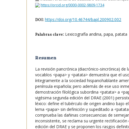
https://orcid.org/0000-0002-9809-1734
https://doi.org/10.46744/bapl.200902.002
DOI:
Lexicografía andina, papa, patata
Palabras clave:
Resumen
La revisión pancrónica (diacrónico-sincrónica) de la
vocablos <papa> y <patata> demuestra que el uso
íntegramente a la sociedad hispanohablante ameri
península española; pero además de ese uso inme
demostración filológica subordina <patata> a <pa
vigésima segunda edición del DRAE (2001) persiste
léxico: define el tubérculo de origen andino bajo 
lema <papa> sin definición y supeditado a <patata>
comprueba las dañinas consecuencias de semejant
inconsistente, se reclama su urgente rectificación
edición del DRAE y se proponen los rasgos defini