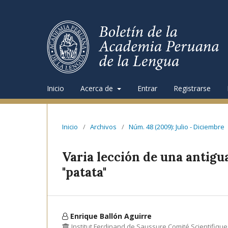
Inicio
Acerca de
Entrar
Registrarse
Inicio
/
Archivos
/
Núm. 48 (2009): Julio - Diciembre
Varia lección de una antigua
"patata"
Enrique Ballón Aguirre
Institut Ferdinand de Saussure Comité Scientifique