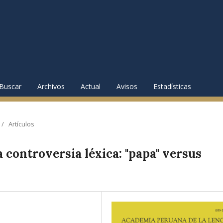
Buscar
Archivos
Actual
Avisos
Estadísticas
/
Artículos
 controversia léxica: "papa" versus