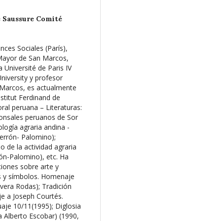
e Saussure Comité
ces Sociales (París),
 Mayor de San Marcos,
 Université de Paris IV
niversity y profesor
 Marcos, es actualmente
stitut Ferdinand de
ral peruana – Literaturas:
sponsales peruanos de Sor
logía agraria andina -
errón- Palomino);
 de la actividad agraria
ón-Palomino), etc. Ha
ciones sobre arte y
nes y símbolos. Homenaje
ivera Rodas); Tradición
je a Joseph Courtés.
uaje 10/11(1995); Diglosia
a Alberto Escobar) (1990,