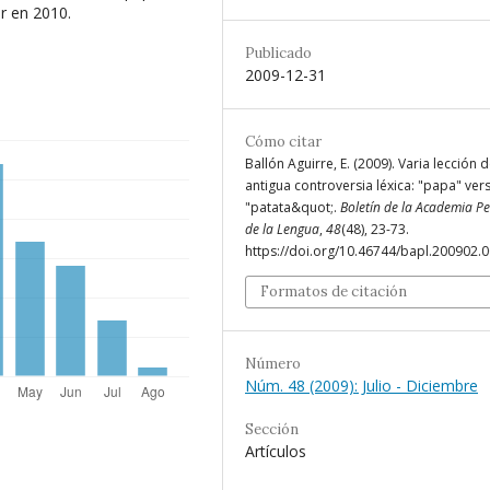
r en 2010.
Publicado
2009-12-31
Cómo citar
Ballón Aguirre, E. (2009). Varia lección 
antigua controversia léxica: "papa" ver
"patata&quot;.
Boletín de la Academia P
de la Lengua
,
48
(48), 23-73.
https://doi.org/10.46744/bapl.200902.
Formatos de citación
Número
Núm. 48 (2009): Julio - Diciembre
Sección
Artículos