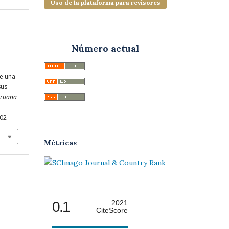
Uso de la plataforma para revisores
Número actual
de una
sus
eruana
002
Métricas
0.1
2021
CiteScore