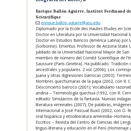
Enrique Ballón Aguirre,
Institut Ferdinand d
Scientifique
enrique.ballon-aguirre@asu.edu
Diplomado por la Ecole des Hautes Etudes en Scien
Doctor en Literatura por la Universidad Nacional
Doctor en Estudios Ibéricos (América Latina) por la
(Sorbonne). Emeritus Professor de Arizona State U
jubilado de la Universidad Nacional Mayor de San
miembro de número del Comité Scientifique de l’In
Saussure (París-Ginebra). Ha publicado: Tradición o
ancestrales y populares. 2 vol. (2006); Los corre
Juana y otras digresiones barrocas (2003); Termino
Nombres quechumaras de la papa (2002, con R. C
Desconcierto barroco (2001); Vocabulario razonado
andina – Terminología quechua (1992, con R. Cerr
editado: Simulacros de la fantasía. Nuevas indaga
literatura virreinales (2007); De palabras, imáge
Internacional a José Pascual Buxó (2002, con O. R
oral hispánica y etnoliteratura amerindia–Homena
Escritos – Revista del Centro de Ciencias del Leng
linguo-literaria y educación en el Perú (Homenaje 