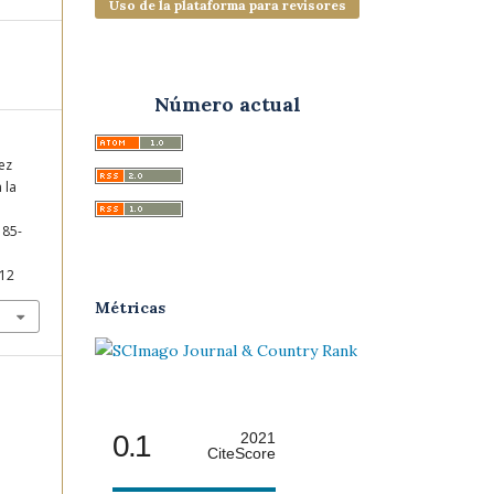
Uso de la plataforma para revisores
Número actual
ez
 la
185-
012
Métricas
0.1
2021
CiteScore