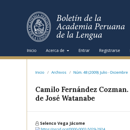
Inicio
Acerca de
Entrar
Registrarse
Inicio
/
Archivos
/
Núm. 48 (2009): Julio - Diciembre
Camilo Fernández Cozman. 
de José Watanabe
Selenco Vega Jácome
https://orcid.org/0000-0002-5029-2924