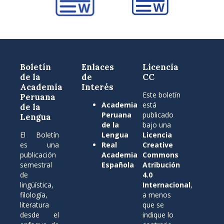
Boletín
Enlaces
Licencia
de la
de
CC
Academia
Interés
Este boletín
Peruana
Academia
está
de la
Peruana
publicado
Lengua
de la
bajo una
El Boletín
Lengua
Licencia
es una
Real
Creative
publicación
Academia
Commons
semestral
Española
Atribución
de
4.0
lingüística,
Internacional
,
filología,
a menos
literatura
que se
desde el
indique lo