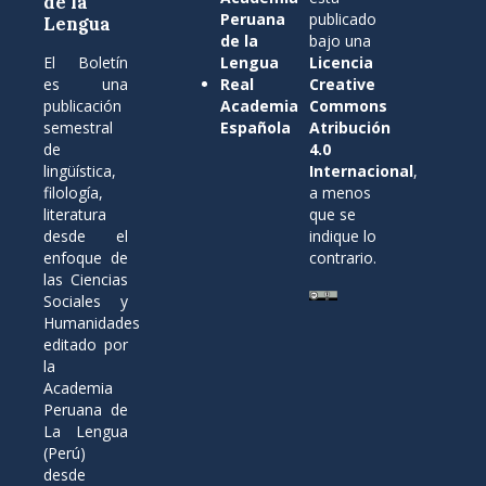
de la
Peruana
publicado
Lengua
de la
bajo una
El Boletín
Lengua
Licencia
es una
Real
Creative
publicación
Academia
Commons
semestral
Española
Atribución
de
4.0
lingüística,
Internacional
,
filología,
a menos
literatura
que se
desde el
indique lo
enfoque de
contrario.
las Ciencias
Sociales y
Humanidades
editado por
la
Academia
Peruana de
La Lengua
(Perú)
desde