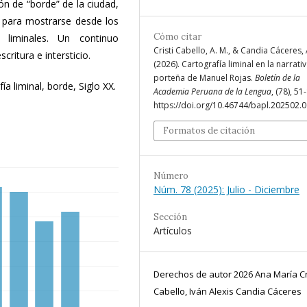
ón de “borde” de la ciudad,
 para mostrarse desde los
Cómo citar
 liminales. Un continuo
Cristi Cabello, A. M., & Candia Cáceres, 
ritura e intersticio.
(2026). Cartografía liminal en la narrati
porteña de Manuel Rojas.
Boletín de la
a liminal, borde, Siglo XX.
Academia Peruana de la Lengua
, (78), 51
https://doi.org/10.46744/bapl.202502.
Formatos de citación
Número
Núm. 78 (2025): Julio - Diciembre
Sección
Artículos
Derechos de autor 2026 Ana María Cr
Cabello, Iván Alexis Candia Cáceres