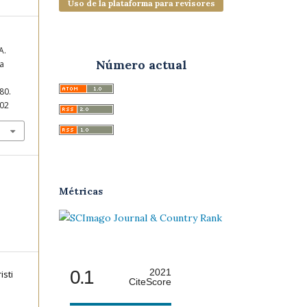
Uso de la plataforma para revisores
A.
Número actual
va
-80.
002
Métricas
0.1
2021
isti
CiteScore