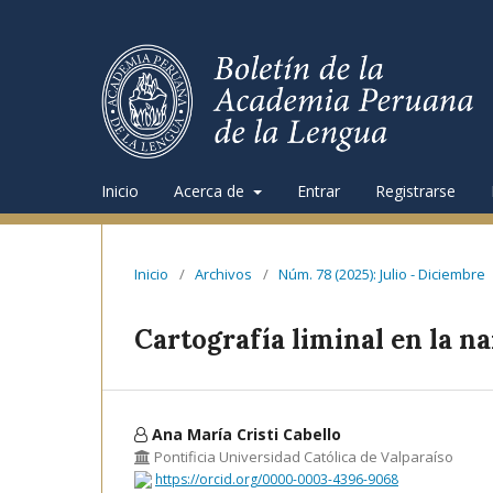
Inicio
Acerca de
Entrar
Registrarse
Inicio
/
Archivos
/
Núm. 78 (2025): Julio - Diciembre
Cartografía liminal en la n
Ana María Cristi Cabello
Pontificia Universidad Católica de Valparaíso
https://orcid.org/0000-0003-4396-9068