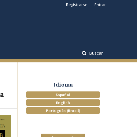
Registrarse
Entrar
Buscar
Idioma
da
Español
English
Português (Brasil)