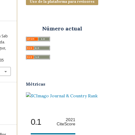
Uso de la plataforma para revisores
Número actual
n Sab
da.
ngua
,
005
Métricas
0.1
2021
CiteScore
llos