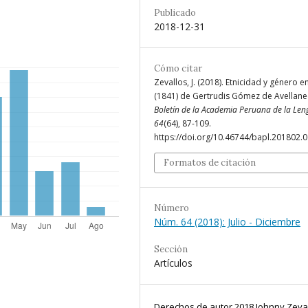
Publicado
2018-12-31
Cómo citar
Zevallos, J. (2018). Etnicidad y género e
(1841) de Gertrudis Gómez de Avellane
Boletín de la Academia Peruana de la Le
64
(64), 87-109.
https://doi.org/10.46744/bapl.201802.
Formatos de citación
Número
Núm. 64 (2018): Julio - Diciembre
Sección
Artículos
Derechos de autor 2018 Johnny Zeva