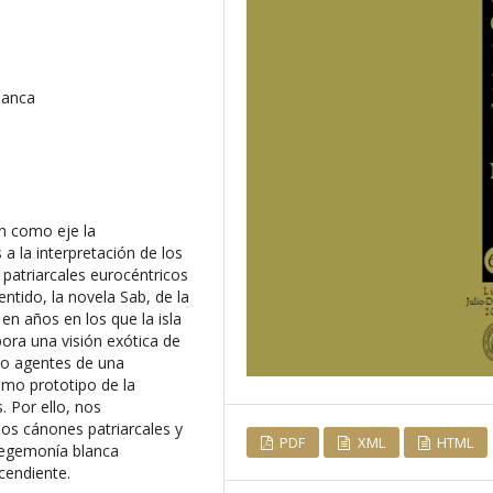
lanca
en como eje la
a la interpretación de los
patriarcales eurocéntricos
ntido, la novela Sab, de la
n años en los que la isla
pora una visión exótica de
o agentes de una
omo prototipo de la
. Por ello, nos
s cánones patriarcales y
PDF
XML
HTML
 hegemonía blanca
cendiente.