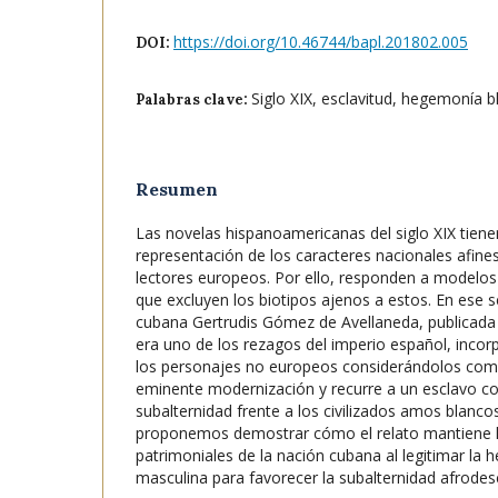
https://doi.org/10.46744/bapl.201802.005
DOI:
Siglo XIX, esclavitud, hegemonía b
Palabras clave:
Resumen
Las novelas hispanoamericanas del siglo XIX tien
representación de los caracteres nacionales afines 
lectores europeos. Por ello, responden a modelos 
que excluyen los biotipos ajenos a estos. En ese se
cubana Gertrudis Gómez de Avellaneda, publicada e
era uno de los rezagos del imperio español, incor
los personajes no europeos considerándolos com
eminente modernización y recurre a un esclavo c
subalternidad frente a los civilizados amos blancos
proponemos demostrar cómo el relato mantiene lo
patrimoniales de la nación cubana al legitimar la
masculina para favorecer la subalternidad afrodes