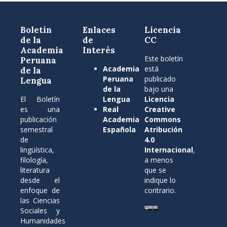
Boletín
Enlaces
Licencia
de la
de
CC
Academia
Interés
Este boletín
Peruana
Academia
está
de la
Peruana
publicado
Lengua
de la
bajo una
El Boletín
Lengua
Licencia
es una
Real
Creative
publicación
Academia
Commons
semestral
Española
Atribución
de
4.0
lingüística,
Internacional
,
filología,
a menos
literatura
que se
desde el
indique lo
enfoque de
contrario.
las Ciencias
Sociales y
Humanidades