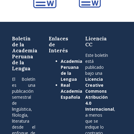
Boletín
Enlaces
Licencia
de la
de
CC
Academia
Interés
Este boletín
Peruana
Academia
está
de la
Peruana
publicado
Lengua
de la
bajo una
El Boletín
Lengua
Licencia
es una
Real
Creative
publicación
Academia
Commons
semestral
Española
Atribución
de
4.0
lingüística,
Internacional
,
filología,
a menos
literatura
que se
desde el
indique lo
enfoque de
contrario.